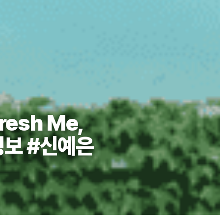
esh Me,
 정보 #신예은